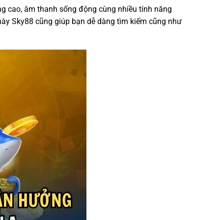
ượng cao, âm thanh sống động cùng nhiều tính năng
 này Sky88 cũng giúp bạn dễ dàng tìm kiếm cũng như