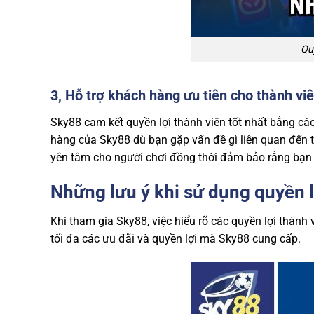
Qu
3, Hỗ trợ khách hàng ưu tiên cho thành vi
Sky88 cam kết quyền lợi thành viên tốt nhất bằng cá
hàng của Sky88 dù bạn gặp vấn đề gì liên quan đến t
yên tâm cho người chơi đồng thời đảm bảo rằng bạn 
Những lưu ý khi sử dụng quyền l
Khi tham gia Sky88, việc hiểu rõ các quyền lợi thành 
tối đa các ưu đãi và quyền lợi mà Sky88 cung cấp.