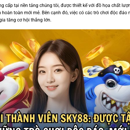
ung cấp tại nền tảng chúng tôi, được thiết kế với đồ họa chất l
m hoàn toàn mới mẻ. Bên cạnh đó, việc có các trò chơi độc đáo
gia tăng cơ hội thắng lớn.