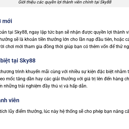
Giới thiệu các quyền lợi thành viên chính tại Sky88
8 mới
ản tại Sky88, ngay lập tức bạn sẽ nhận được quyền lợi thành v
thưởng sẽ là khoản tiền thưởng lớn cho lần nạp đầu tiên, hoặc
i chơi mới tham gia đồng thời giúp bạn có thêm vốn để thử ngh
biệt tại Sky88
hương trình khuyến mãi cùng với nhiều sự kiện đặc biệt nhằm tr
heo mốc tăng dần hay các giải thưởng với giá trị lên đến hàng c
n những trải nghiệm đầy thú vị và hấp dẫn.
ành viên
tích lũy điểm thưởng, lúc này hệ thống sẽ cho phép bạn nâng cấ