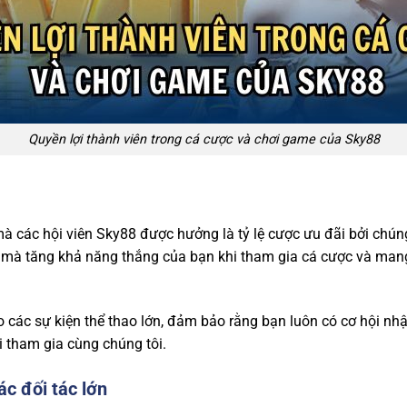
Quyền lợi thành viên trong cá cược và chơi game của Sky88
à các hội viên Sky88 được hưởng là tỷ lệ cược ưu đãi bởi chúng
ậy mà tăng khả năng thắng của bạn khi tham gia cá cược và man
 các sự kiện thể thao lớn, đảm bảo rằng bạn luôn có cơ hội nh
i tham gia cùng chúng tôi.
ác đối tác lớn