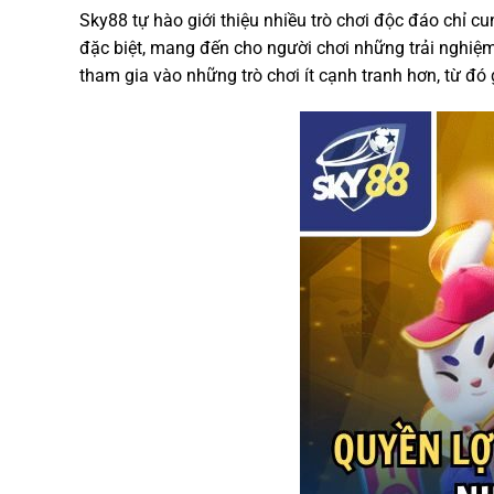
Sky88 tự hào giới thiệu nhiều trò chơi độc đáo chỉ c
đặc biệt, mang đến cho người chơi những trải nghiệ
tham gia vào những trò chơi ít cạnh tranh hơn, từ đó 