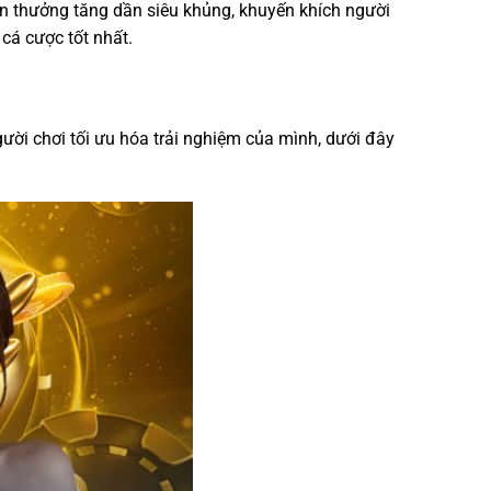
ần thưởng tăng dần siêu khủng, khuyến khích người
cá cược tốt nhất.
ười chơi tối ưu hóa trải nghiệm của mình, dưới đây