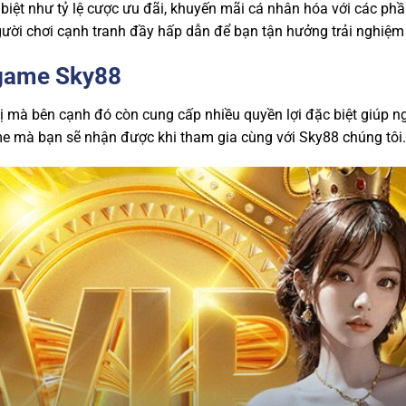
biệt như tỷ lệ cược ưu đãi, khuyến mãi cá nhân hóa với các ph
ười chơi cạnh tranh đầy hấp dẫn để bạn tận hưởng trải nghiệm 
 game Sky88
 mà bên cạnh đó còn cung cấp nhiều quyền lợi đặc biệt giúp ng
ame mà bạn sẽ nhận được khi tham gia cùng với Sky88 chúng tôi.