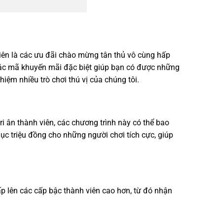
iên là các ưu đãi chào mừng tân thủ vô cùng hấp
 các mã khuyến mãi đặc biệt giúp bạn có được những
iệm nhiều trò chơi thú vị của chúng tôi.
i ân thành viên, các chương trình này có thể bao
hục triệu đồng cho những người chơi tích cực, giúp
p lên các cấp bậc thành viên cao hơn, từ đó nhận