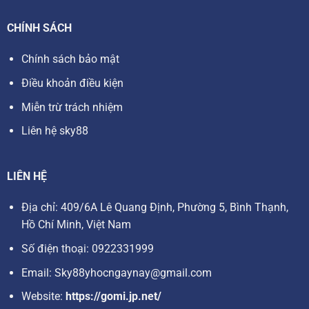
thưởng in-game,… Những ưu đãi này giúp người chơi mới
có thêm vốn để khám phá và trải nghiệm các trò chơi tại
CHÍNH SÁCH
sky88
.
Chính sách bảo mật
Bên cạnh các ưu đãi chào mừng, nhà cái cũng tổ chức rất
Điều khoản điều kiện
nhiều chương trình khác diễn ra hàng tuần, hàng tháng vô
cùng đa dạng, phong phú như:
Miễn trừ trách nhiệm
Liên hệ sky88
Hoàn trả tiền cược mỗi ngày: Người chơi sẽ được hoàn
trả một phần tiền cược đã thua, giúp giảm thiểu rủi ro .
Tăng thưởng nạp tiền: Khi nạp tiền vào tài khoản, người
LIÊN HỆ
tham gia sẽ được nhận thêm một khoản tiền thưởng
Địa chỉ: 409/6A Lê Quang Định, Phường 5, Bình Thạnh,
nhất định.
Hồ Chí Minh, Việt Nam
Ưu đãi trong các sự kiện đặc biệt như giải đấu, quay số
Số điện thoại: 0922331999
trúng thưởng,…..
Email:
Sky88yhocngaynay@gmail.com
Dịch vụ chăm sóc khách hàng tại sky88 chuyên nghiệp
Website:
https://gomi.jp.net/
Nhà cái đã xây dựng đội ngũ chăm sóc khách hàng chuyên