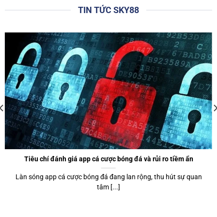
ràng, trực quan giúp cho tất cả người chơi, bao gồm cả tân
TIN TỨC SKY88
thủ cũng có thể dễ dàng làm quen để sử dụng.
Thêm một điểm cộng lớn của website chính là giao diện
được tối ưu hóa, tương thích với mọi thiết bị, từ máy tính để
bản, laptop cho đến điện thoại di động hoặc máy tính bảng.
Điều này giúp người chơi có thể truy cập và trải nghiệm các
trò chơi yêu thích bất cứ khi nào chỉ với kết nối mạng.
Hơn thế nữa,
sky88
sử dụng công nghệ tiên tiến để tối ưu
hóa tốc độ tải trang. Bạn sẽ không phải chờ đợi quá lâu để
tham gia các phòng chơi. Các menu và nút bấm được bố trí
một cách hợp lý, giúp cược thủ dễ dàng di chuyển giữa các
trang và tìm kiếm thông tin.
Tiêu chí đánh giá app cá cược bóng đá và rủi ro tiềm ẩn
Làn sóng app cá cược bóng đá đang lan rộng, thu hút sự quan
Khuyến mãi hấp dẫn được ra mắt thường xuyên
tâm [...]
Những chương trình khuyến mãi, ưu đãi tặng thưởng
thường xuyên được tổ chức tại
sky88
. Nhà cái luôn cố gắng