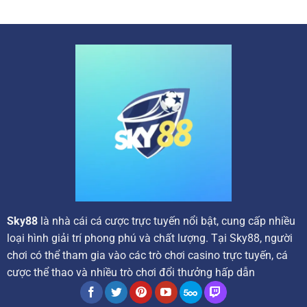
mang đến cho người chơi những ưu đãi tốt nhất, tạo động
lực để họ khám phá và trải nghiệm thế giới giải trí trực
tuyến đầy màu sắc.
Các chương trình ưu đãi hấp dẫn tại nhà cái
Sky88
là nhà cái cá cược trực tuyến nổi bật, cung cấp nhiều
loại hình giải trí phong phú và chất lượng. Tại Sky88, người
chơi có thể tham gia vào các trò chơi casino trực tuyến, cá
Ngay từ khi đăng ký tài khoản và thực hiện giao dịch nạp
cược thể thao và nhiều trò chơi đổi thưởng hấp dẫn
đầu tiên, người tham gia sẽ nhận được ngay những phần
thưởng giá trị như hoàn trả, vòng quay miễn phí hoặc tiền