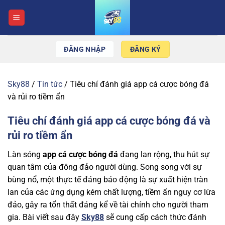
Chuyển
đến
nội
dung
ĐĂNG NHẬP
ĐĂNG KÝ
Sky88
/
Tin tức
/
Tiêu chí đánh giá app cá cược bóng đá
và rủi ro tiềm ẩn
Tiêu chí đánh giá app cá cược bóng đá và
rủi ro tiềm ẩn
Làn sóng
app cá cược bóng đá
đang lan rộng, thu hút sự
quan tâm của đông đảo người dùng. Song song với sự
bùng nổ, một thực tế đáng báo động là sự xuất hiện tràn
lan của các ứng dụng kém chất lượng, tiềm ẩn nguy cơ lừa
đảo, gây ra tổn thất đáng kể về tài chính cho người tham
gia. Bài viết sau đây
Sky88
sẽ cung cấp cách thức đánh