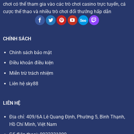
chơi có thể tham gia vào các trò chơi casino trực tuyến, cá
cược thể thao và nhiều trò chơi đổi thưởng hấp dẫn
CHÍNH SÁCH
Chính sách bảo mật
Điều khoản điều kiện
Miễn trừ trách nhiệm
Liên hệ sky88
LIÊN HỆ
Địa chỉ: 409/6A Lê Quang Định, Phường 5, Bình Thạnh,
Hồ Chí Minh, Việt Nam