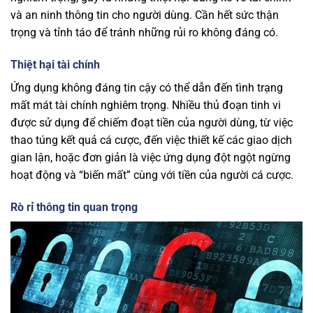
và an ninh thông tin cho người dùng. Cần hết sức thận
trọng và tỉnh táo để tránh những rủi ro không đáng có.
Thiệt hại tài chính
Ứng dụng không đáng tin cậy có thể dẫn đến tình trạng
mất mát tài chính nghiêm trọng. Nhiều thủ đoạn tinh vi
được sử dụng để chiếm đoạt tiền của người dùng, từ việc
thao túng kết quả cá cược, đến việc thiết kế các giao dịch
gian lận, hoặc đơn giản là việc ứng dụng đột ngột ngừng
hoạt động và “biến mất” cùng với tiền của người cá cược.
Rò rỉ thông tin quan trọng