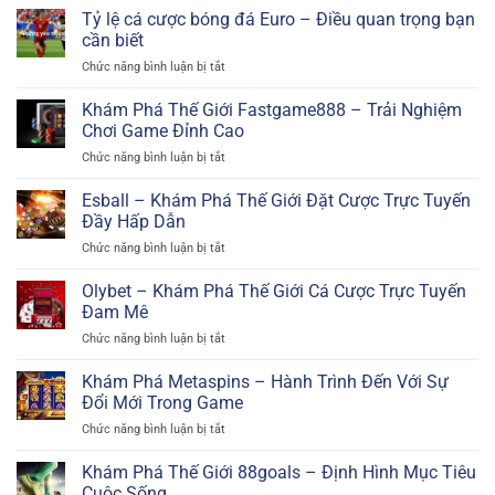
chí
Tỷ lệ cá cược bóng đá Euro – Điều quan trọng bạn
đánh
cần biết
giá
ở
Chức năng bình luận bị tắt
app
Tỷ
cá
lệ
Khám Phá Thế Giới Fastgame888 – Trải Nghiệm
cược
cá
bóng
Chơi Game Đỉnh Cao
cược
đá
ở
Chức năng bình luận bị tắt
bóng
và
Khám
đá
rủi
Phá
Esball – Khám Phá Thế Giới Đặt Cược Trực Tuyến
Euro
ro
Thế
–
Đầy Hấp Dẫn
tiềm
Giới
Điều
ẩn
ở
Chức năng bình luận bị tắt
Fastgame888
quan
Esball
–
trọng
–
Olybet – Khám Phá Thế Giới Cá Cược Trực Tuyến
Trải
bạn
Khám
Nghiệm
Đam Mê
cần
Phá
Chơi
biết
ở
Chức năng bình luận bị tắt
Thế
Game
Olybet
Giới
Đỉnh
–
Khám Phá Metaspins – Hành Trình Đến Với Sự
Đặt
Cao
Khám
Cược
Đổi Mới Trong Game
Phá
Trực
ở
Chức năng bình luận bị tắt
Thế
Tuyến
Khám
Giới
Đầy
Phá
Khám Phá Thế Giới 88goals – Định Hình Mục Tiêu
Cá
Hấp
Metaspins
Cược
Cuộc Sống
Dẫn