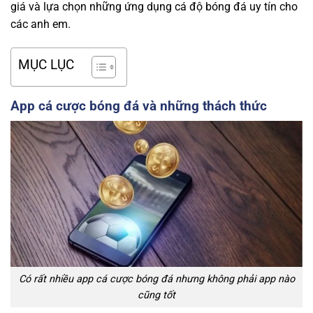
giá và lựa chọn những ứng dụng cá độ bóng đá uy tín cho
các anh em.
MỤC LỤC
App cá cược bóng đá và những thách thức
Có rất nhiều app cá cược bóng đá nhưng không phải app nào
cũng tốt