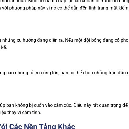
mỗi lần thua. Mục tiêu là bù đắp lại các khoản lỗ trước đó bằn
n với phương pháp này vì nó có thể dẫn đến tình trạng mất kiểm
rên những xu hướng đang diễn ra. Nếu một đội bóng đang có ph
 kể.
ng cao nhưng rủi ro cũng lớn, bạn có thể chọn những trận đấu c
 giúp bạn không bị cuốn vào cảm xúc. Điều này rất quan trọng để
iệu thay vì cảm tính.
Với Các Nền Tảng Khác