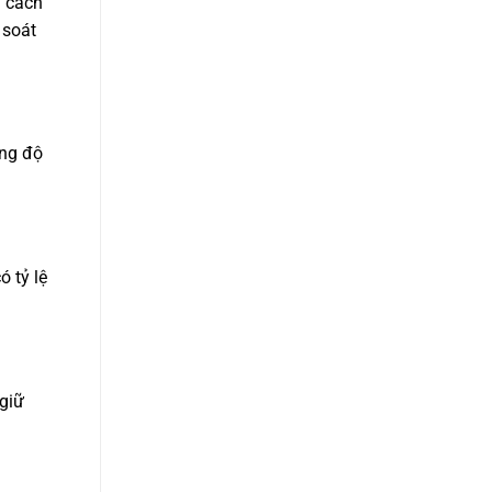
g cách
 soát
ong độ
ó tỷ lệ
 giữ