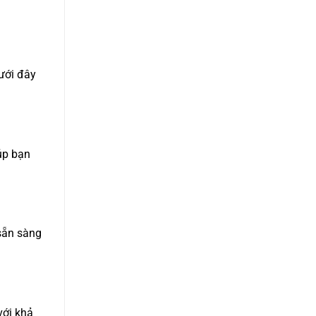
Dưới đây
iúp bạn
 sẵn sàng
với khả