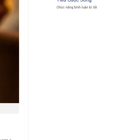
Hành
Đam
ở
Chức năng bình luận bị tắt
Trình
Mê
Khám
Đến
Phá
Với
Thế
Sự
Giới
Đổi
88goals
Mới
–
Trong
Định
Game
Hình
Mục
Tiêu
Cuộc
Sống