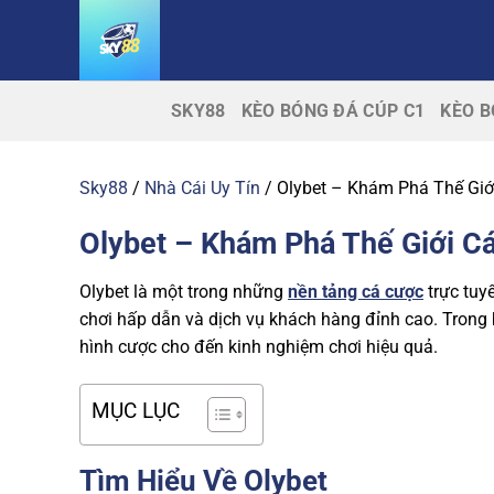
Chuyển
đến
nội
dung
SKY88
KÈO BÓNG ĐÁ CÚP C1
KÈO B
Sky88
/
Nhà Cái Uy Tín
/
Olybet – Khám Phá Thế Gi
Olybet – Khám Phá Thế Giới 
Olybet là một trong những
nền tảng cá cược
trực tuyế
chơi hấp dẫn và dịch vụ khách hàng đỉnh cao. Trong bà
hình cược cho đến kinh nghiệm chơi hiệu quả.
MỤC LỤC
Tìm Hiểu Về Olybet