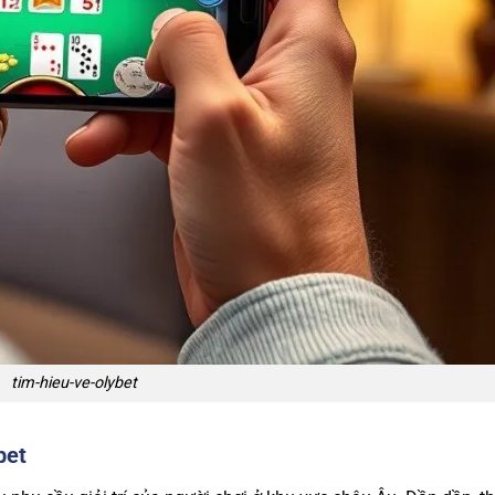
tim-hieu-ve-olybet
bet