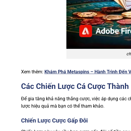
ch
Xem thêm:
Khám Phá Metaspins – Hành Trình Đến V
Các Chiến Lược Cá Cược Thành 
Để gia tăng khả năng thắng cược, việc áp dụng các ch
lược hiệu quả mà bạn có thể tham khảo.
Chiến Lược Cược Gấp Đôi