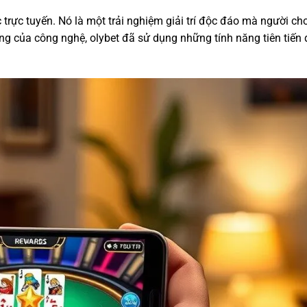
trực tuyến. Nó là một trải nghiệm giải trí độc đáo mà người chơ
óng của công nghệ, olybet đã sử dụng những tính năng tiên tiế