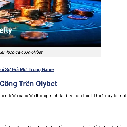
ien-luoc-ca-cuoc-olybet
ới Sự Đổi Mới Trong Game
Công Trên Olybet
iến lược cá cược thông minh là điều cần thiết. Dưới đây là một