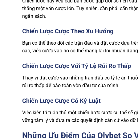
Chiến lược này yêu cầu bạn cược gấp đôi số tiền sau 
thắng một ván cược lớn. Tuy nhiên, cần phải cẩn thậ
ngân sách.
Chiến Lược Cược Theo Xu Hướng
Bạn có thể theo dõi các trận đấu và đặt cược dựa t
cao, việc cược vào họ có thể mang lại lợi nhuận đáng
Chiến Lược Cược Với Tỷ Lệ Rủi Ro Thấp
Thay vì đặt cược vào những trận đấu có tỷ lệ ăn thưở
rủi ro thấp để bảo toàn vốn đầu tư của mình.
Chiến Lược Cược Có Kỷ Luật
Việc kiên trì tuân thủ một chiến lược cược cụ thể sẽ
vững tâm lý và đưa ra các quyết định căn cứ vào dữ l
Những Ưu Điểm Của Olybet So 