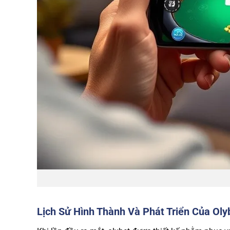
Lịch Sử Hình Thành Và Phát Triển Của Oly