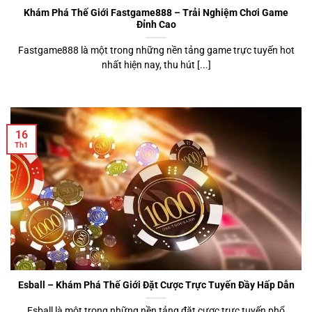
Khám Phá Thế Giới Fastgame888 – Trải Nghiệm Chơi Game
Đỉnh Cao
Fastgame888 là một trong những nền tảng game trực tuyến hot
nhất hiện nay, thu hút [...]
16
Th1
Esball – Khám Phá Thế Giới Đặt Cược Trực Tuyến Đầy Hấp Dẫn
Esball là một trong những nền tảng đặt cược trực tuyến phổ