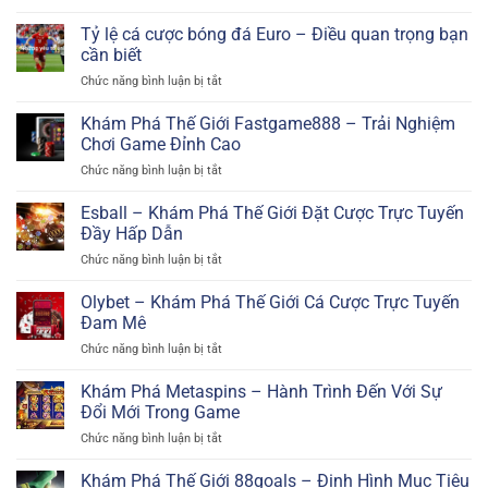
Tiêu
chí
Tỷ lệ cá cược bóng đá Euro – Điều quan trọng bạn
đánh
cần biết
giá
ở
Chức năng bình luận bị tắt
app
Tỷ
cá
lệ
Khám Phá Thế Giới Fastgame888 – Trải Nghiệm
cược
cá
bóng
Chơi Game Đỉnh Cao
cược
đá
ở
Chức năng bình luận bị tắt
bóng
và
Khám
đá
rủi
Phá
Esball – Khám Phá Thế Giới Đặt Cược Trực Tuyến
Euro
ro
Thế
–
Đầy Hấp Dẫn
tiềm
Giới
Điều
ẩn
ở
Chức năng bình luận bị tắt
Fastgame888
quan
Esball
–
trọng
–
Olybet – Khám Phá Thế Giới Cá Cược Trực Tuyến
Trải
bạn
Khám
Nghiệm
Đam Mê
cần
Phá
Chơi
biết
ở
Chức năng bình luận bị tắt
Thế
Game
Olybet
Giới
Đỉnh
–
Khám Phá Metaspins – Hành Trình Đến Với Sự
Đặt
Cao
Khám
Cược
Đổi Mới Trong Game
Phá
Trực
ở
Chức năng bình luận bị tắt
Thế
Tuyến
Khám
Giới
Đầy
Phá
Khám Phá Thế Giới 88goals – Định Hình Mục Tiêu
Cá
Hấp