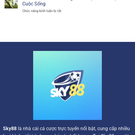
Metaspins
Cược
Cuộc Sống
Dẫn
–
Trực
ở
Chức năng bình luận bị tắt
Hành
Tuyến
Khám
Trình
Đam
Phá
Đến
Mê
Thế
Với
Giới
Sự
88goals
Đổi
–
Mới
Định
Trong
Hình
Game
Mục
Tiêu
Cuộc
Sống
Sky88
là nhà cái cá cược trực tuyến nổi bật, cung cấp nhiều