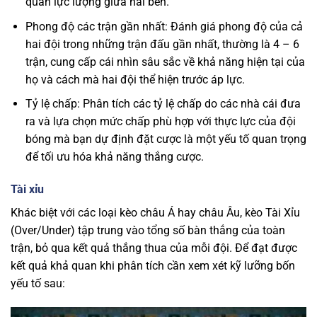
quan lực lượng giữa hai bên.
Phong độ các trận gần nhất: Đánh giá phong độ của cả
hai đội trong những trận đấu gần nhất, thường là 4 – 6
trận, cung cấp cái nhìn sâu sắc về khả năng hiện tại của
họ và cách mà hai đội thể hiện trước áp lực.
Tỷ lệ chấp: Phân tích các tỷ lệ chấp do các nhà cái đưa
ra và lựa chọn mức chấp phù hợp với thực lực của đội
bóng mà bạn dự định đặt cược là một yếu tố quan trọng
để tối ưu hóa khả năng thắng cược.
Tài xỉu
Khác biệt với các loại kèo châu Á hay châu Âu, kèo Tài Xỉu
(Over/Under) tập trung vào tổng số bàn thắng của toàn
trận, bỏ qua kết quả thắng thua của mỗi đội. Để đạt được
kết quả khả quan khi phân tích cần xem xét kỹ lưỡng bốn
yếu tố sau: