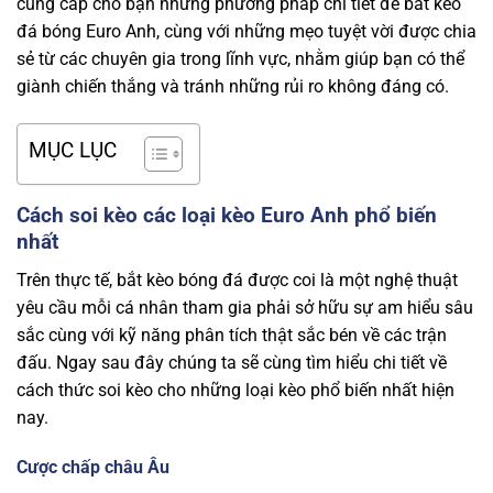
cung cấp cho bạn những phương pháp chi tiết để bắt kèo
đá bóng Euro Anh, cùng với những mẹo tuyệt vời được chia
sẻ từ các chuyên gia trong lĩnh vực, nhằm giúp bạn có thể
giành chiến thắng và tránh những rủi ro không đáng có.
MỤC LỤC
Cách soi kèo các loại kèo Euro Anh phổ biến
nhất
Trên thực tế, bắt kèo bóng đá được coi là một nghệ thuật
yêu cầu mỗi cá nhân tham gia phải sở hữu sự am hiểu sâu
sắc cùng với kỹ năng phân tích thật sắc bén về các trận
đấu. Ngay sau đây chúng ta sẽ cùng tìm hiểu chi tiết về
cách thức soi kèo cho những loại kèo phổ biến nhất hiện
nay.
Cược chấp châu Âu