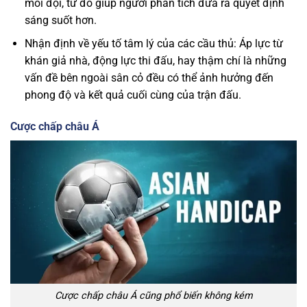
mỗi đội, từ đó giúp người phân tích đưa ra quyết định
sáng suốt hơn.
Nhận định về yếu tố tâm lý của các cầu thủ: Áp lực từ
khán giả nhà, động lực thi đấu, hay thậm chí là những
vấn đề bên ngoài sân cỏ đều có thể ảnh hưởng đến
phong độ và kết quả cuối cùng của trận đấu.
Cược chấp châu Á
Cược chấp châu Á cũng phổ biến không kém