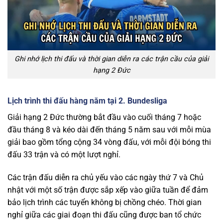
Ghi nhớ lịch thi đấu và thời gian diễn ra các trận cầu của giải
hạng 2 Đức
Lịch trình thi đấu hàng năm tại 2. Bundesliga
Giải hạng 2 Đức thường bắt đầu vào cuối tháng 7 hoặc
đầu tháng 8 và kéo dài đến tháng 5 năm sau với mỗi mùa
giải bao gồm tổng cộng 34 vòng đấu, với mỗi đội bóng thi
đấu 33 trận và có một lượt nghỉ.
Các trận đấu diễn ra chủ yếu vào các ngày thứ 7 và Chủ
nhật với một số trận được sắp xếp vào giữa tuần để đảm
bảo lịch trình các tuyển không bị chồng chéo. Thời gian
nghỉ giữa các giai đoạn thi đấu cũng được ban tổ chức