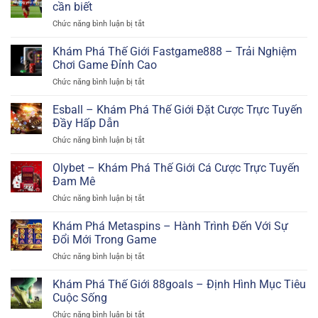
đánh
cần biết
giá
ở
Chức năng bình luận bị tắt
app
Tỷ
cá
lệ
Khám Phá Thế Giới Fastgame888 – Trải Nghiệm
cược
cá
bóng
Chơi Game Đỉnh Cao
cược
đá
ở
Chức năng bình luận bị tắt
bóng
và
Khám
đá
rủi
Phá
Esball – Khám Phá Thế Giới Đặt Cược Trực Tuyến
Euro
ro
Thế
–
Đầy Hấp Dẫn
tiềm
Giới
Điều
ẩn
ở
Chức năng bình luận bị tắt
Fastgame888
quan
Esball
–
trọng
–
Olybet – Khám Phá Thế Giới Cá Cược Trực Tuyến
Trải
bạn
Khám
Nghiệm
Đam Mê
cần
Phá
Chơi
biết
ở
Chức năng bình luận bị tắt
Thế
Game
Olybet
Giới
Đỉnh
–
Khám Phá Metaspins – Hành Trình Đến Với Sự
Đặt
Cao
Khám
Cược
Đổi Mới Trong Game
Phá
Trực
ở
Chức năng bình luận bị tắt
Thế
Tuyến
Khám
Giới
Đầy
Phá
Khám Phá Thế Giới 88goals – Định Hình Mục Tiêu
Cá
Hấp
Metaspins
Cược
Cuộc Sống
Dẫn
–
Trực
ở
Chức năng bình luận bị tắt
Hành