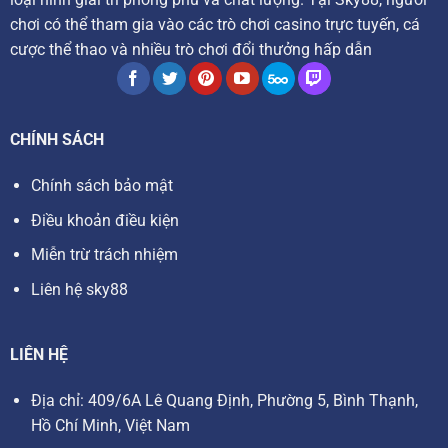
chơi có thể tham gia vào các trò chơi casino trực tuyến, cá
cược thể thao và nhiều trò chơi đổi thưởng hấp dẫn
CHÍNH SÁCH
Chính sách bảo mật
Điều khoản điều kiện
Miễn trừ trách nhiệm
Liên hệ sky88
LIÊN HỆ
Địa chỉ: 409/6A Lê Quang Định, Phường 5, Bình Thạnh,
Hồ Chí Minh, Việt Nam