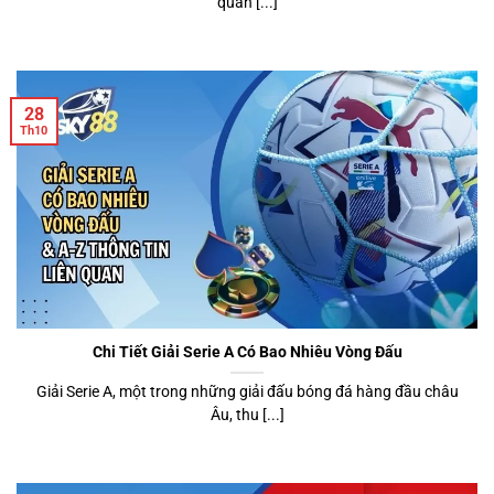
quan [...]
28
Th10
Chi Tiết Giải Serie A Có Bao Nhiêu Vòng Đấu
Giải Serie A, một trong những giải đấu bóng đá hàng đầu châu
Âu, thu [...]