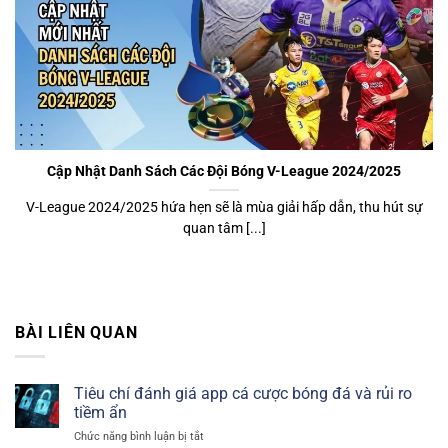
Cập Nhật Danh Sách Các Đội Bóng V-League 2024/2025
V-League 2024/2025 hứa hẹn sẽ là mùa giải hấp dẫn, thu hút sự
quan tâm [...]
BÀI LIÊN QUAN
Tiêu chí đánh giá app cá cược bóng đá và rủi ro
tiềm ẩn
ở
Chức năng bình luận bị tắt